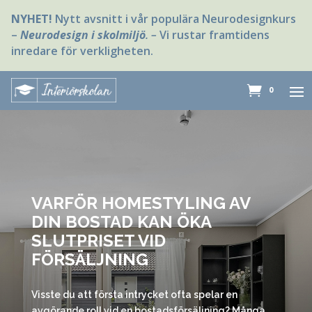
NYHET!
Nytt avsnitt i vår populära Neurodesignkurs
–
Neurodesign i skolmiljö
. –
Vi rustar framtidens
inredare för verkligheten.
0
VARFÖR HOMESTYLING AV
DIN BOSTAD KAN ÖKA
SLUTPRISET VID
FÖRSÄLJNING
Visste du att första intrycket ofta spelar en
avgörande roll vid en bostadsförsäljning? Många