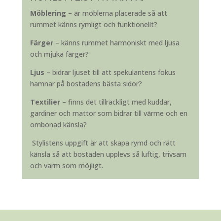
Möblering
– är möblerna placerade så att
rummet känns rymligt och funktionellt?
Färger
– känns rummet harmoniskt med ljusa
och mjuka färger?
Ljus
– bidrar ljuset till att spekulantens fokus
hamnar på bostadens bästa sidor?
Textilier
– finns det tillräckligt med kuddar,
gardiner och mattor som bidrar till värme och en
ombonad känsla?
Stylistens uppgift är att skapa rymd och rätt
känsla så att bostaden upplevs så luftig, trivsam
och varm som möjligt.