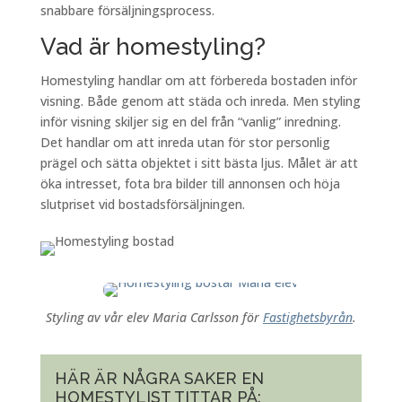
snabbare försäljningsprocess.
Vad är homestyling?
Homestyling
handlar om att förbereda
bostaden
inför
visning. Både genom att städa och inreda. Men styling
inför visning skiljer sig en del från “vanlig” inredning.
Det handlar om att inreda utan för stor personlig
prägel och sätta objektet i sitt bästa ljus. Målet är att
öka intresset, fota bra bilder till annonsen och höja
slutpriset vid
bostadsförsäljningen
.
Styling av vår elev Maria Carlsson för
Fastighetsbyrån
.
HÄR ÄR NÅGRA SAKER EN
HOMESTYLIST TITTAR PÅ: