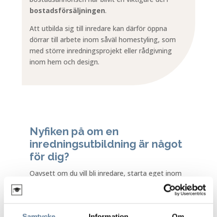
bostadsförsäljningen
.
Att utbilda sig till inredare kan därför öppna
dörrar till arbete inom såväl homestyling, som
med större inredningsprojekt eller rådgivning
inom hem och design.
Nyfiken på om en
inredningsutbildning är något
för dig?
Oavsett om du vill bli inredare, starta eget inom
inredning eller läsa en inredningsutbildning på
distans för intresses skull, ger Interiörskolan dig
kunskap, trygghet och verktyg för att lyckas. Hos
Samtycke
Information
Om