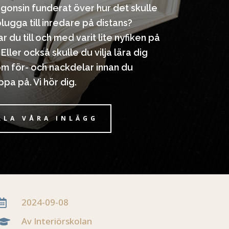
gonsin funderat över hur det skulle
plugga till inredare på distans?
r du till och med varit lite nyfiken på
 Eller också skulle du vilja lära dig
om för- och nackdelar innan du
pa på. Vi hör dig.
LLA VÅRA INLÄGG
2024-09-08

Av Interiörskolan
