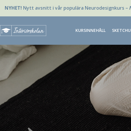
NYHET!
Nytt avsnitt i vår populära Neurodesignkurs –
KURSINNEHÅLL
SKETCHU