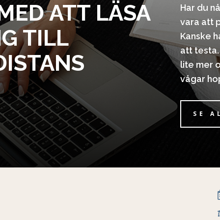
MED ATT LÄSA
Har du nå
vara att 
G TILL
Kanske ha
att testa.
DISTANS
lite mer 
vågar hop
SE A