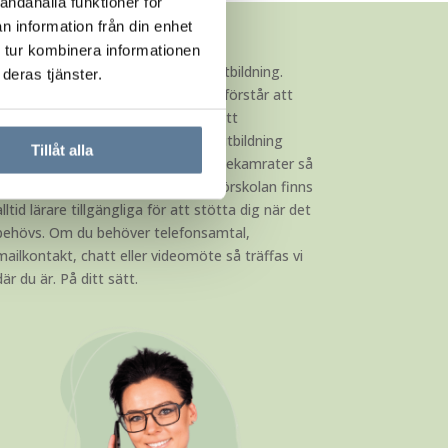
andahålla funktioner för
n information från din enhet
 tur kombinera informationen
En del känner oro inför sin distansutbildning.
deras tjänster.
Kommer jag känna mig ensam? Vi förstår att
det kan kännas läskigt. Men trots att
utbildningen inte är en traditionell utbildning
Tillåt alla
med obligatoriska klasser och studiekamrater så
lämnas du aldrig ensam. Hos Interiörskolan finns
alltid lärare tillgängliga för att stötta dig när det
behövs. Om du behöver telefonsamtal,
mailkontakt, chatt eller videomöte så träffas vi
där du är. På ditt sätt.