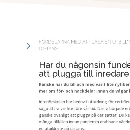
5
FÖRDELARNA MED ATT LÄSA EN UTBILDN
DISTANS
Har du någonsin funder
att plugga till inredar
Kanske har du till och med varit lite nyfiken 
mer om för- och nackdelar innan du vågar h
Interiörskolan har bedrivit
utbildning
för certifi
säga att vi var lite före vår tid. När vi började 
ganska ovanligt att plugga på det sättet. Du kan
många tillfällen innan pandemin drabbade världen
en utbildning på distans.