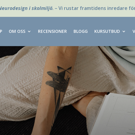
Neurodesign i skolmiljö
. –
Vi rustar framtidens inredare fö
P
OM OSS
RECENSIONER
BLOGG
KURSUTBUD