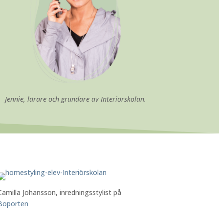
Jennie, lärare och grundare av Interiörskolan.
Camilla Johansson, inredningsstylist på
Boporten