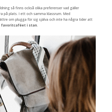
ildning så finns också olika preferenser vad gäller
era på plats. I ett och samma klassrum. Med
ttre om plugga för sig själva och inte ha några tider att
å
favoritcaféet i stan
.