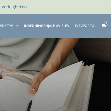
r verkligheten.
0
VERKTYG
INREDNINGSHJÄLP AV ELEV
ELEVPORTAL