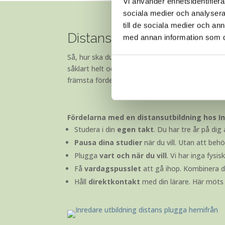
Vi använder enhetsidentifierar
sociala medier och analysera 
till de sociala medier och a
Distansutbildning eller utb
med annan information som du 
Så, hur ska du egentligen tänka när du väljer di
såklart helt och hållet upp till dig. För att göra d
främsta fördelarna med att välja en distansutbil
Fördelarna med en distansutbildning hos In
Studera i din
egen takt
. Du har tre år på dig 
Pausa dina studier
när du vill. Utan att beh
Plugga
vart och när du vill
. Vi har inga fysi
Få
vardagspusslet
att gå ihop. Kombinera di
Håll
direktkontakt
med din lärare. Här möts 