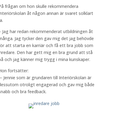
På frågan om hon skulle rekommendera
Interiörskolan åt någon annan är svaret solklart
a.
– Jag har redan rekommenderat utbildningen åt
många. Jag tycker den gav mig det jag behövde
för att starta en karriär och få ett bra
jobb
som
inredare
. Den har gett mig en bra grund att stå
på och jag känner mig trygg i mina kunskaper.
Hon fortsätter:
– Jennie som är grundaren till Interiörskolan är
dessutom otroligt engagerad och gav mig både
snabb och bra feedback.