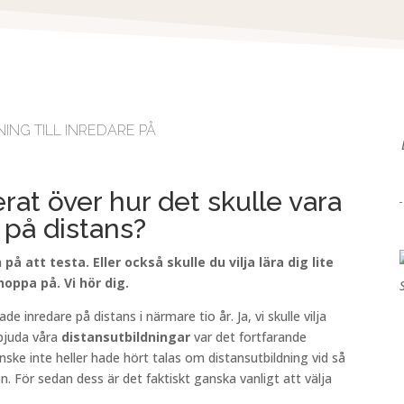
ING TILL INREDARE PÅ
at över hur det skulle vara
e på distans?
på att testa. Eller också skulle du vilja lära dig lite
oppa på. Vi hör dig.
erade
inredare
på
distans
i närmare tio år. Ja, vi skulle vilja
erbjuda våra
distansutbildningar
var det fortfarande
ske inte heller hade hört talas om distansutbildning vid så
. För sedan dess är det faktiskt ganska vanligt att välja