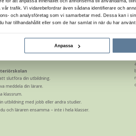
e för att anpassa innehållet och annonserna till användarna, tillh
vår trafik. Vi vidarebefordrar även sådana identifierare och anna
nnons- och analysföretag som vi samarbetar med. Dessa kan i sin
ildning på plats?
har tillhandahållit eller som de har samlat in när du har använt 
n
utbildning
till
inredare
?
Distans
eller på plats? Det är
et lite lättare för dig att välja har vi plockat fram de
Anpassa
dning.
teriörskolan
att slutföra din utbildning.
öva meddela din lärare.
ska klassrum.
n utbildning med jobb eller andra studier.
du och läraren ensamma – inte i hela klasser.